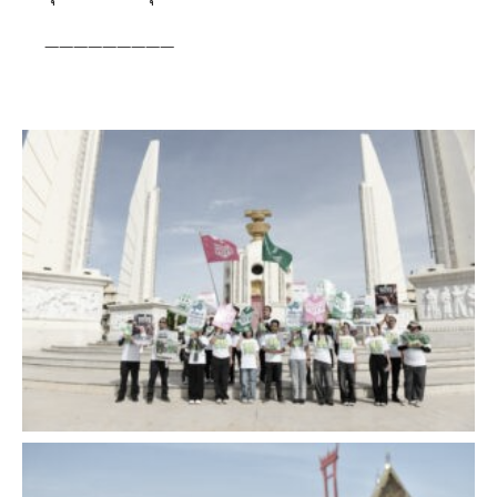
—————————